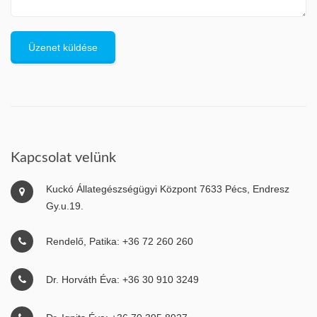
Szív és bőrférgesség szűrővizsgálat
Galéria
Kapcsolat
Elérhetőség
Ügyelet
Kapcsolat velünk
Kuckó Állategészségügyi Központ 7633 Pécs, Endresz
Gy.u.19.
Rendelő, Patika: +36 72 260 260
Dr. Horváth Éva: +36 30 910 3249