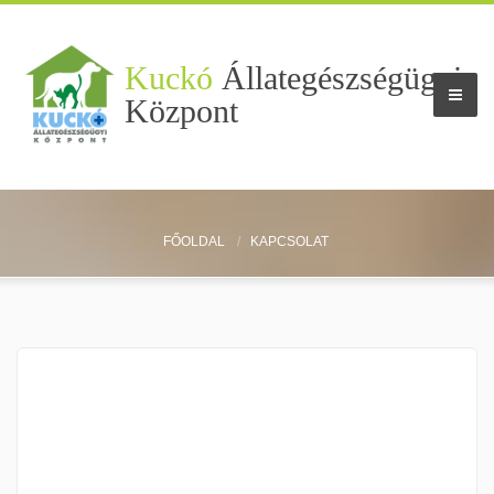
Kuckó
Állategészségügyi
Központ
Rendelő
FŐOLDAL
KAPCSOLAT
Munkatársaink
Szolgáltatások
Egzotikus állatok
Rendelői tarifák
Aktualitások