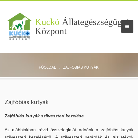
Kuckó
Állategészségügyi
Központ
Rendelő
FŐOLDAL
ZAJFÓBIÁS KUTYÁK
Munkatársaink
Szolgáltatások
Zajfóbiás kutyák
Egzotikus állatok
Zajfóbiás kutyák szilveszteri kezelése
Rendelői tarifák
Az alábbiakban rövid összefoglalót adnánk a zajfóbiás kutyák
Aktualitások
szilveszteri kezeléséről. A szilveszteri petárdák és tüzijátékok