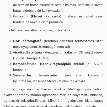
de hirtelen hatás elérésére nem alkalmas, hetekkel a kívánt
Betegségekről
hatás elérése előtt kell elkezdeni.
fluoxetin (Floxet kapszula)
: hatása és alkalmazási
Fogkövesség
területe hasonló a clomipraminra.
Emellett léteznek
alternatív megoldások
is:
Allergiás bőrgyulladás, atópia
DAP párologtató
(feromon tartalmú természetes szer,
Fülgyulladás és a fülkezelés fontossága
mely nyugalmat, biztonságérzetet ad)
viselkedésterápia - deszenzibilizálás
pl: CD segítéségvel
Epilepszia
(Sound Therapy 4 Pets)
homeopáthiás, Bach-virágterápiás szerek
(pl: S.O.S.
Elhízás
bonbon)
Serene-Um
: természetes takarmány kiegészítő
Emlődaganatokról
nyugtatásra, lecsendesítésre, félelmi reakciókra
Fontos, hogy mind a három fennt említett gyógyszer ritkán
Zajfóbia
okozhat paradox módon agressziót, mert az elnyomott (inhibited)
agressziót felszabadíthatja. Mindhárom gyógyszer biztonságos
Szív és bőrférgesség
állatokban, májbeteg állatnak azonban csak óvatosan adható.