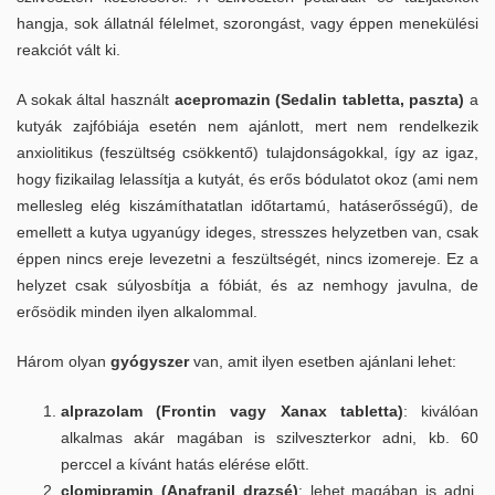
hangja, sok állatnál félelmet, szorongást, vagy éppen menekülési
Egészségvédelem
reakciót vált ki.
Kedvenceink egészségvédelméről általában
A sokak által használt
acepromazin (Sedalin tabletta, paszta)
a
kutyák zajfóbiája esetén nem ajánlott, mert nem rendelkezik
anxiolitikus (feszültség csökkentő) tulajdonságokkal, így az igaz,
Ajánlott oltási program kutyák, cicák részére
hogy fizikailag lelassítja a kutyát, és erős bódulatot okoz (ami nem
mellesleg elég kiszámíthatatlan időtartamú, hatáserősségű), de
Kutyák ivartalanításának előnyei
emellett a kutya ugyanúgy ideges, stresszes helyzetben van, csak
éppen nincs ereje levezetni a feszültségét, nincs izomereje. Ez a
Érvek, hogy miért ivartalanítsa macskáját
helyzet csak súlyosbítja a fóbiát, és az nemhogy javulna, de
erősödik minden ilyen alkalommal.
Külföldi utazás, mikrochip, állatútlevél
Három olyan
gyógyszer
van, amit ilyen esetben ajánlani lehet:
Pár szó a kullancsokról
alprazolam (Frontin vagy Xanax tabletta)
: kiválóan
Altatás és tudnivalók
alkalmas akár magában is szilveszterkor adni, kb. 60
perccel a kívánt hatás elérése előtt.
Öregedés, geriátriai program
clomipramin (Anafranil drazsé)
: lehet magában is adni,