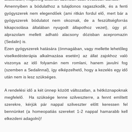
Amennyiben a bódulathoz a tulajdonos ragaszkodik, és a fenti
Szív és bőrférgesség szűrővizsgálat
gyógyszerek nem elegendőek (ami ritkán fordul elő, mert bár a
gyógyszerek bódulatot nem okoznak, de a feszültségforrás
Galéria
kikapcsolása általában nyugodt állapothoz vezet), úgy pl.
alprazolam mellett adható alacsony dózisban acepromazin
Kapcsolat
(Sedalin) is.
Ezen gyógyszerek hatására (önmagában, vagy mellette lehetőleg
Elérhetőség
viselkedésterápia alkalmazása esetén) az állat zajokhoz való
viszonya az idő folyamán nem romlani, hanem javulni fog
Ügyelet
(szemben a Sedalinnal), így elképzelhető, hogy a kezelés egy idő
után nem is lesz szükséges.
A rendelési idő a két ünnep között változatlan, a hétköznapoknak
megfelelő. Ha szüksége lenne szilveszterre, a fennt említett
szerekre, kérjük pár nappal szilveszter előtt keressen fel
bennünket (a homeopatiás szereket 1-2 nappal hamarabb kell
elkezdeni adagolni)!